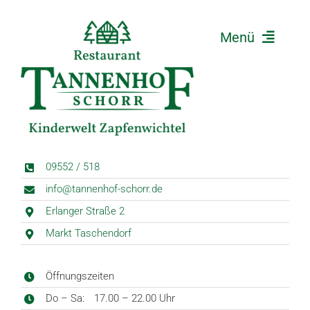
Zum
Inhalt
Menü
springen
Home
Restaurant
Kinderwelt
News
09552 / 518
Kontakt
info@tannenhof-schorr.de
Anfahrt
Erlanger Straße 2
Markt Taschendorf
Öffnungszeiten
Do – Sa:
17.00 – 22.00 Uhr