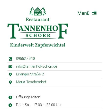
Zum
Inhalt
Menü
springen
Home
Restaurant
Kinderwelt
News
09552 / 518
Kontakt
info@tannenhof-schorr.de
Anfahrt
Erlanger Straße 2
Markt Taschendorf
Öffnungszeiten
Do – Sa:
17.00 – 22.00 Uhr